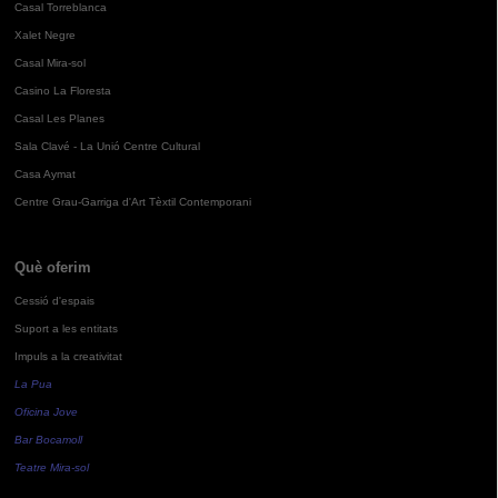
Casal Torreblanca
Xalet Negre
Casal Mira-sol
Casino La Floresta
Casal Les Planes
Sala Clavé - La Unió Centre Cultural
Casa Aymat
Centre Grau-Garriga d'Art Tèxtil Contemporani
Què oferim
Cessió d'espais
Suport a les entitats
Impuls a la creativitat
La Pua
Oficina Jove
Bar Bocamoll
Teatre Mira-sol