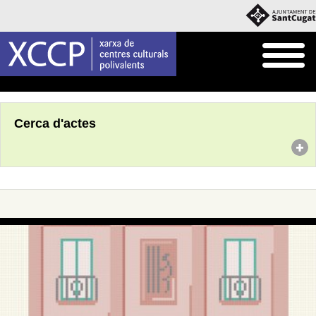
Inici
Agenda
Cerca d'actes