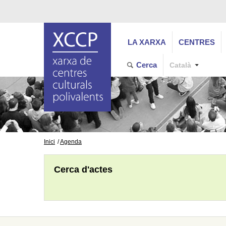
LA XARXA
CENTRES
Cerca
Català
Inici
Agenda
Cerca d'actes