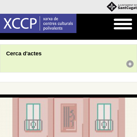
Inici
Agenda
Cerca d'actes