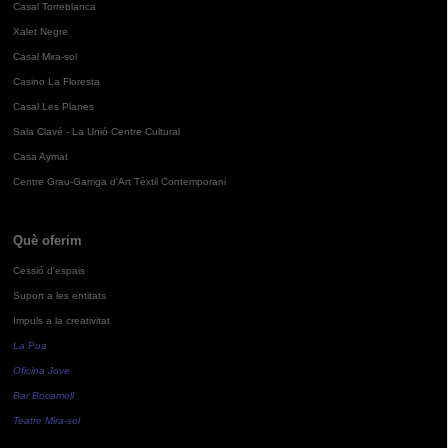
Casal Torreblanca
Xalet Negre
Casal Mira-sol
Casino La Floresta
Casal Les Planes
Sala Clavé - La Unió Centre Cultural
Casa Aymat
Centre Grau-Garriga d'Art Tèxtil Contemporani
Què oferim
Cessió d'espais
Suport a les entitats
Impuls a la creativitat
La Pua
Oficina Jove
Bar Bocamoll
Teatre Mira-sol