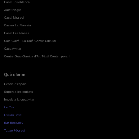
Casal Torreblanca
Xalet Negre
Casal Mira-sol
Casino La Floresta
Casal Les Planes
Sala Clavé - La Unió Centre Cultural
Casa Aymat
Centre Grau-Garriga d'Art Tèxtil Contemporani
Què oferim
Cessió d'espais
Suport a les entitats
Impuls a la creativitat
La Pua
Oficina Jove
Bar Bocamoll
Teatre Mira-sol