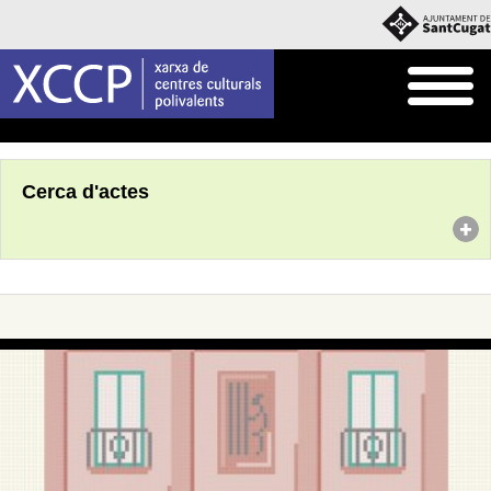
Inici
Agenda
Cerca d'actes