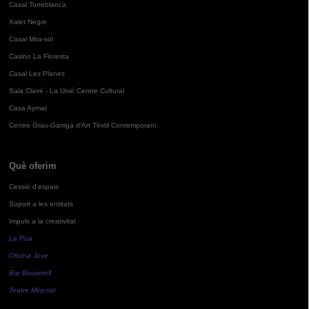
Casal Torreblanca
Xalet Negre
Casal Mira-sol
Casino La Floresta
Casal Les Planes
Sala Clavé - La Unió Centre Cultural
Casa Aymat
Centre Grau-Garriga d'Art Tèxtil Contemporani
Què oferim
Cessió d'espais
Suport a les entitats
Impuls a la creativitat
La Pua
Oficina Jove
Bar Bocamoll
Teatre Mira-sol