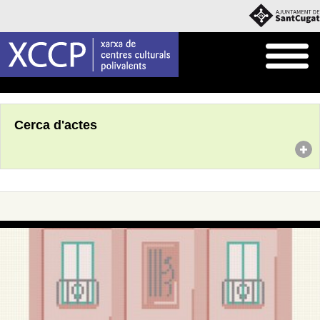
Inici
Agenda
Cerca d'actes