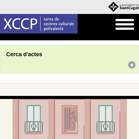
Inici
Agenda
Cerca d'actes