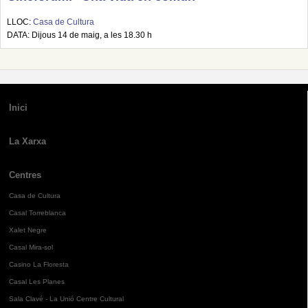
LLOC:
Casa de Cultura
DATA: Dijous 14 de maig, a les 18.30 h
Inici
La Xarxa
Centres
Casa de Cultura
Casal Torreblanca
Xalet Negre
Casal Mira-sol
Casino La Floresta
Casal Les Planes
Sala Clavé - La Unió Centre Cultural