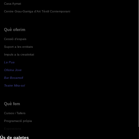
Casa Aymat
Centre Grau-Garriga d'Art Tèxtil Contemporani
Què oferim
Cessió d'espais
Suport a les entitats
Impuls a la creativitat
La Pua
Oficina Jove
Bar Bocamoll
Teatre Mira-sol
Què fem
Cursos i Tallers
Programació pròpia
Exposicions
Ús de galetes