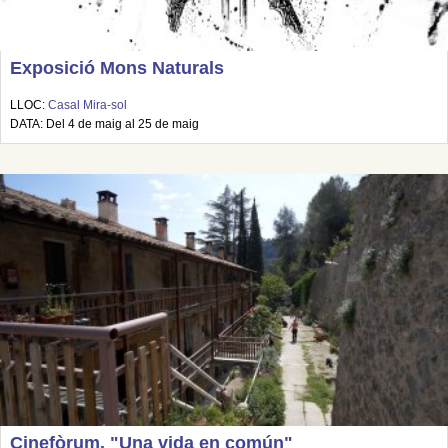
Exposició Mons Naturals
LLOC:
Casal Mira-sol
DATA: Del 4 de maig al 25 de maig
Cinefòrum. "Una vida en común"