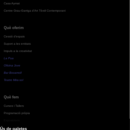
Casa Aymat
Centre Grau-Garriga d'Art Tèxtil Contemporani
Què oferim
Cessió d'espais
Suport a les entitats
Impuls a la creativitat
La Pua
Oficina Jove
Bar Bocamoll
Teatre Mira-sol
Què fem
Cursos i Tallers
Programació pròpia
Exposicions
Ús de galetes