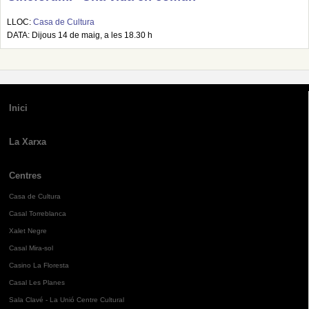
LLOC:
Casa de Cultura
DATA: Dijous 14 de maig, a les 18.30 h
Inici
La Xarxa
Centres
Casa de Cultura
Casal Torreblanca
Xalet Negre
Casal Mira-sol
Casino La Floresta
Casal Les Planes
Sala Clavé - La Unió Centre Cultural