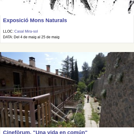
Exposició Mons Naturals
LLOC:
Casal Mira-sol
DATA: Del 4 de maig al 25 de maig
Cinefòrum. "Una vida en común"