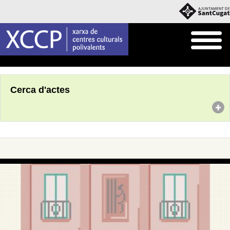
Inici
Agenda
Cerca d'actes