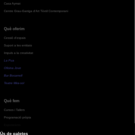
Casa Aymat
Centre Grau-Garriga d'Art Tèxtil Contemporani
Què oferim
Cessió d'espais
Suport a les entitats
Impuls a la creativitat
La Pua
Oficina Jove
Bar Bocamoll
Teatre Mira-sol
Què fem
Cursos i Tallers
Programació pròpia
Exposicions
Ús de galetes