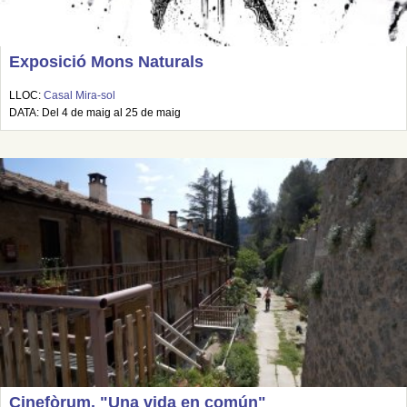
Exposició Mons Naturals
LLOC:
Casal Mira-sol
DATA: Del 4 de maig al 25 de maig
Cinefòrum. "Una vida en común"