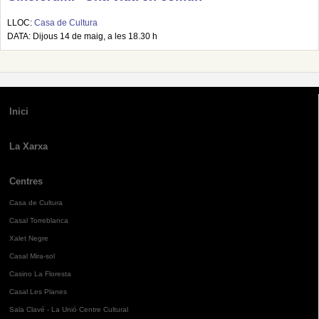
LLOC:
Casa de Cultura
DATA: Dijous 14 de maig, a les 18.30 h
Inici
La Xarxa
Centres
Casa de Cultura
Casal Torreblanca
Xalet Negre
Casal Mira-sol
Casino La Floresta
Casal Les Planes
Sala Clavé - La Unió Centre Cultural