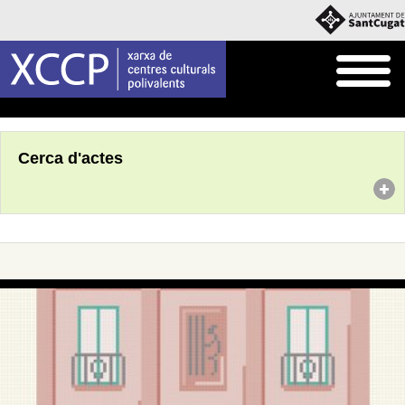
Inici
Agenda
Cerca d'actes