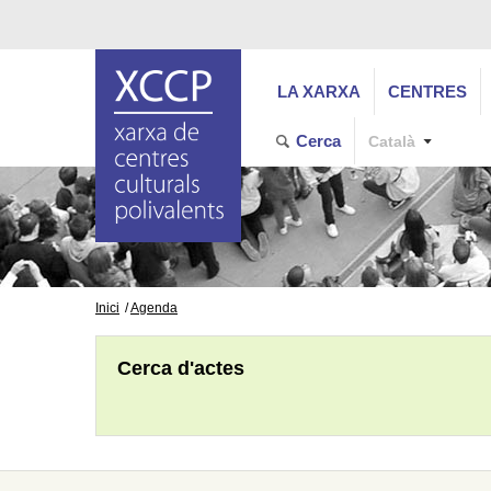
LA XARXA
CENTRES
Cerca
Català
Inici
Agenda
Cerca d'actes