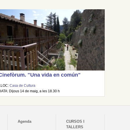
Cinefòrum. "Una vida en común"
LLOC:
Casa de Cultura
DATA: Dijous 14 de maig, a les 18.30 h
Agenda
CURSOS I
TALLERS