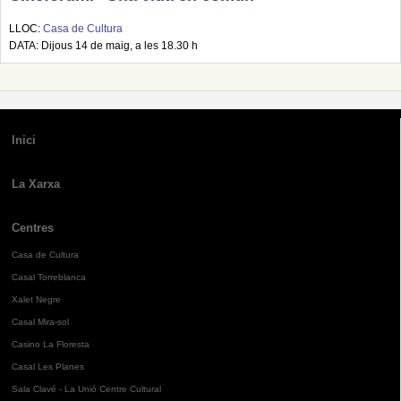
LLOC:
Casa de Cultura
DATA: Dijous 14 de maig, a les 18.30 h
Inici
La Xarxa
Centres
Casa de Cultura
Casal Torreblanca
Xalet Negre
Casal Mira-sol
Casino La Floresta
Casal Les Planes
Sala Clavé - La Unió Centre Cultural