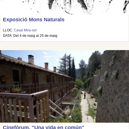
Exposició Mons Naturals
LLOC:
Casal Mira-sol
DATA: Del 4 de maig al 25 de maig
Cinefòrum. "Una vida en común"