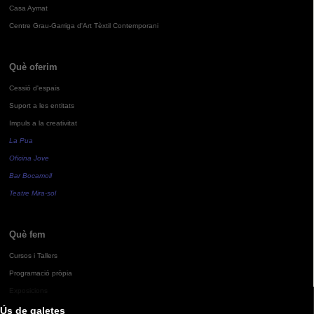
Casa Aymat
Centre Grau-Garriga d'Art Tèxtil Contemporani
Què oferim
Cessió d'espais
Suport a les entitats
Impuls a la creativitat
La Pua
Oficina Jove
Bar Bocamoll
Teatre Mira-sol
Què fem
Cursos i Tallers
Programació pròpia
Exposicions
Ús de galetes