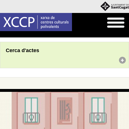
Inici
Agenda
Cerca d'actes