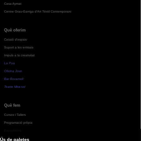
Casa Aymat
Centre Grau-Garriga d'Art Tèxtil Contemporani
Què oferim
Cessió d'espais
Suport a les entitats
Impuls a la creativitat
La Pua
Oficina Jove
Bar Bocamoll
Teatre Mira-sol
Què fem
Cursos i Tallers
Programació pròpia
Exposicions
Ús de galetes