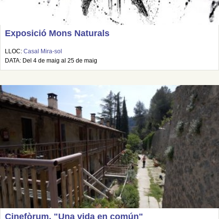
Exposició Mons Naturals
LLOC:
Casal Mira-sol
DATA: Del 4 de maig al 25 de maig
Cinefòrum. "Una vida en común"