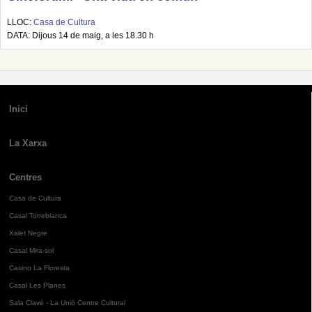
LLOC:
Casa de Cultura
DATA: Dijous 14 de maig, a les 18.30 h
Inici
La Xarxa
Centres
Casa de Cultura
Casal Torreblanca
Xalet Negre
Casal Mira-sol
Casino La Floresta
Casal Les Planes
Sala Clavé - La Unió Centre Cultural