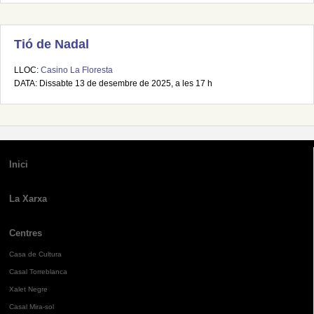
Tió de Nadal
LLOC:
Casino La Floresta
DATA: Dissabte 13 de desembre de 2025, a les 17 h
Inici
La Xarxa
Centres
Casa de Cultura
Casal Torreblanca
Xalet Negre
Casal Mira-sol