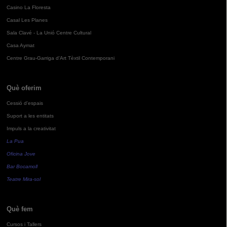
Casino La Floresta
Casal Les Planes
Sala Clavé - La Unió Centre Cultural
Casa Aymat
Centre Grau-Garriga d'Art Tèxtil Contemporani
Què oferim
Cessió d'espais
Suport a les entitats
Impuls a la creativitat
La Pua
Oficina Jove
Bar Bocamoll
Teatre Mira-sol
Què fem
Cursos i Tallers