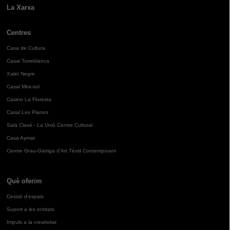
La Xarxa
Centres
Casa de Cultura
Casal Torreblanca
Xalet Negre
Casal Mira-sol
Casino La Floresta
Casal Les Planes
Sala Clavé - La Unió Centre Cultural
Casa Aymat
Centre Grau-Garriga d'Art Tèxtil Contemporani
Què oferim
Cessió d'espais
Suport a les entitats
Impuls a la creativitat