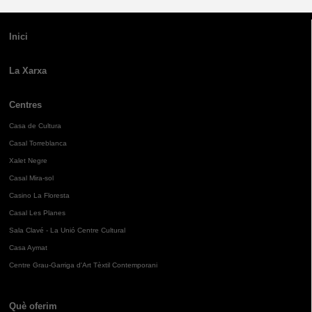
Inici
La Xarxa
Centres
Casa de Cultura
Casal Torreblanca
Xalet Negre
Casal Mira-sol
Casino La Floresta
Casal Les Planes
Sala Clavé - La Unió Centre Cultural
Casa Aymat
Centre Grau-Garriga d'Art Tèxtil Contemporani
Què oferim