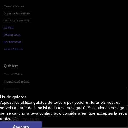
Cessió d'espais
Suport a les entitats
Impuls a la creativitat
La Pua
Oficina Jove
Bar Bocamoll
Teatre Mira-sol
Què fem
Cursos i Tallers
Programació pròpia
Exposicions
Ús de galetes
Aquest lloc utilitza galetes de tercers per poder millorar els nostres
Agenda
serveis a partir de l'anàlisi de la teva navegació. Si continues navegant
sense canviar la teva configuració considerarem que acceptes la seva
utilització.
CURSOS I TALLERS
Accepto