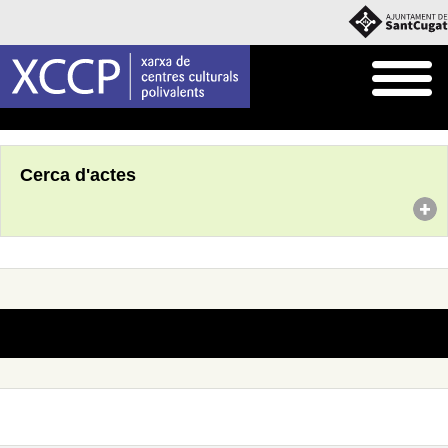
Inici
Agenda
Cerca d'actes
No s'han trobat actes amb aquests criteris de cerca