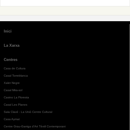
Inici
La Xarxa
Centres
Casa de Cultura
Casal Torreblanca
Xalet Negre
Casal Mira-sol
Casino La Floresta
Casal Les Planes
Sala Clavé - La Unió Centre Cultural
Casa Aymat
Centre Grau-Garriga d'Art Tèxtil Contemporani