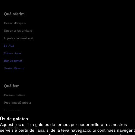
Què oferim
Cessió d'espais
Suport a les entitats
Impuls a la creativitat
La Pua
Oficina Jove
Bar Bocamoll
Teatre Mira-sol
Què fem
Cursos i Tallers
Programació pròpia
Exposicions
Ús de galetes
Aquest lloc utilitza galetes de tercers per poder millorar els nostres
Agenda
serveis a partir de l'anàlisi de la teva navegació. Si continues navegant