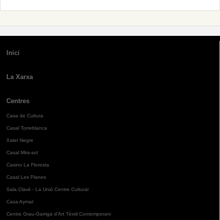
Inici
La Xarxa
Centres
Casa de Cultura
Casal Torreblanca
Xalet Negre
Casal Mira-sol
Casino La Floresta
Casal Les Planes
Sala Clavé - La Unió Centre Cultural
Casa Aymat
Centre Grau-Garriga d'Art Tèxtil Contemporani