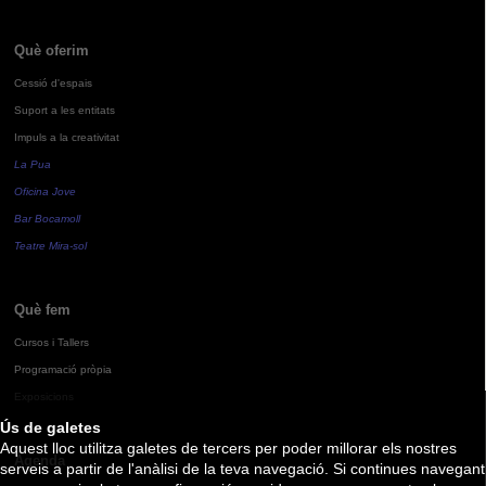
Què oferim
Cessió d'espais
Suport a les entitats
Impuls a la creativitat
La Pua
Oficina Jove
Bar Bocamoll
Teatre Mira-sol
Què fem
Cursos i Tallers
Programació pròpia
Exposicions
Ús de galetes
Aquest lloc utilitza galetes de tercers per poder millorar els nostres
Agenda
serveis a partir de l'anàlisi de la teva navegació. Si continues navegant