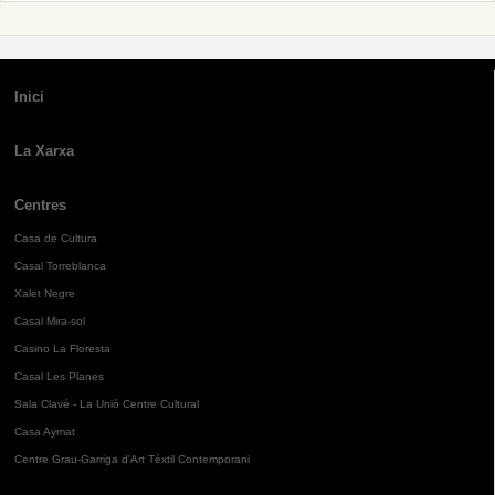
Inici
La Xarxa
Centres
Casa de Cultura
Casal Torreblanca
Xalet Negre
Casal Mira-sol
Casino La Floresta
Casal Les Planes
Sala Clavé - La Unió Centre Cultural
Casa Aymat
Centre Grau-Garriga d'Art Tèxtil Contemporani