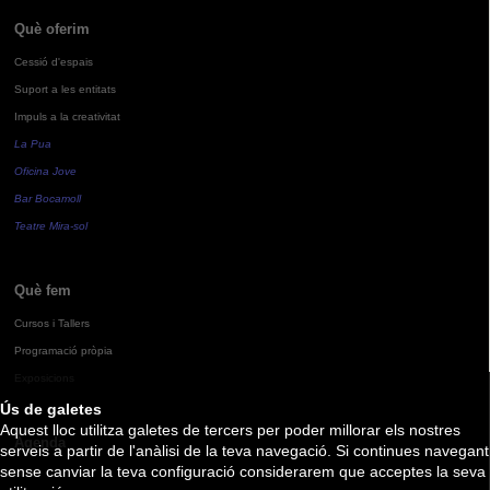
Què oferim
Cessió d'espais
Suport a les entitats
Impuls a la creativitat
La Pua
Oficina Jove
Bar Bocamoll
Teatre Mira-sol
Què fem
Cursos i Tallers
Programació pròpia
Exposicions
Ús de galetes
Aquest lloc utilitza galetes de tercers per poder millorar els nostres
Agenda
serveis a partir de l'anàlisi de la teva navegació. Si continues navegant
sense canviar la teva configuració considerarem que acceptes la seva