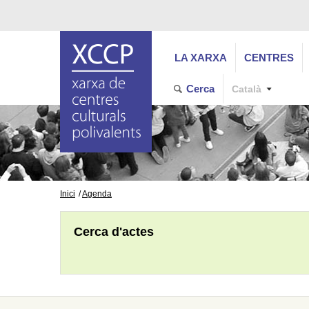
LA XARXA
CENTRES
Cerca
Català
Inici
Agenda
Cerca d'actes