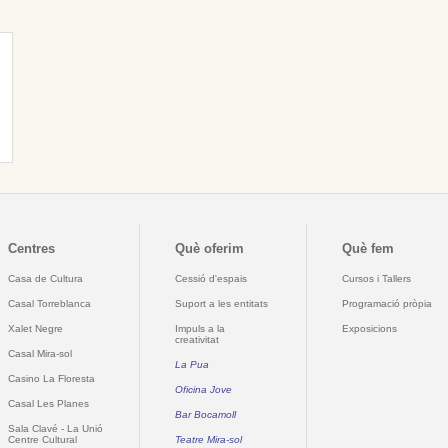
Centres
Què oferim
Què fem
Casa de Cultura
Cessió d'espais
Cursos i Tallers
Casal Torreblanca
Suport a les entitats
Programació pròpia
Xalet Negre
Impuls a la
Exposicions
creativitat
Casal Mira-sol
La Pua
Casino La Floresta
Oficina Jove
Casal Les Planes
Bar Bocamoll
Sala Clavé - La Unió
Centre Cultural
Teatre Mira-sol