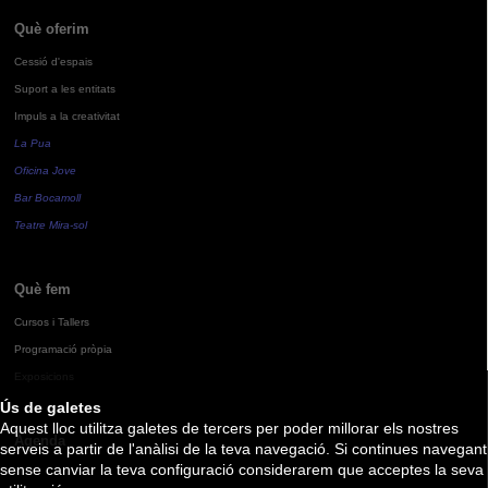
Què oferim
Cessió d'espais
Suport a les entitats
Impuls a la creativitat
La Pua
Oficina Jove
Bar Bocamoll
Teatre Mira-sol
Què fem
Cursos i Tallers
Programació pròpia
Exposicions
Ús de galetes
Aquest lloc utilitza galetes de tercers per poder millorar els nostres
Agenda
serveis a partir de l'anàlisi de la teva navegació. Si continues navegant
sense canviar la teva configuració considerarem que acceptes la seva