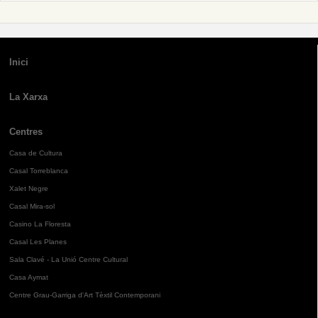
Inici
La Xarxa
Centres
Casa de Cultura
Casal Torreblanca
Xalet Negre
Casal Mira-sol
Casino La Floresta
Casal Les Planes
Sala Clavé - La Unió Centre Cultural
Casa Aymat
Centre Grau-Garriga d'Art Tèxtil Contemporani