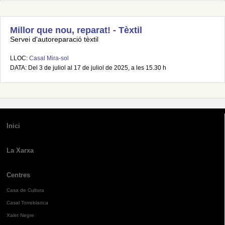
Millor que nou, reparat! - Tèxtil
Servei d'autoreparació tèxtil
LLOC:
Casal Mira-sol
DATA: Del 3 de juliol al 17 de juliol de 2025, a les 15.30 h
Inici
La Xarxa
Centres
Casa de Cultura
Casal Torreblanca
Xalet Negre