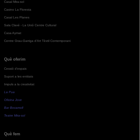
Casal Mira-sol
Casino La Floresta
Casal Les Planes
Sala Clavé - La Unió Centre Cultural
Casa Aymat
Centre Grau-Garriga d'Art Tèxtil Contemporani
Què oferim
Cessió d'espais
Suport a les entitats
Impuls a la creativitat
La Pua
Oficina Jove
Bar Bocamoll
Teatre Mira-sol
Què fem