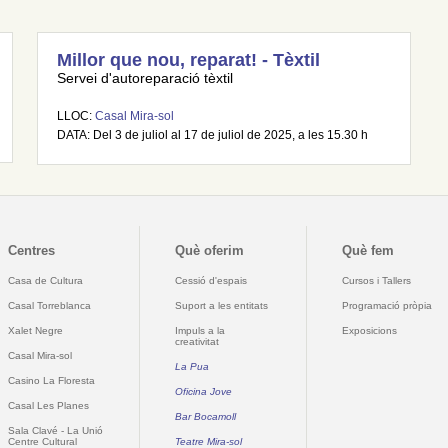
Millor que nou, reparat! - Tèxtil
Servei d'autoreparació tèxtil
LLOC:
Casal Mira-sol
DATA: Del 3 de juliol al 17 de juliol de 2025, a les 15.30 h
Centres
Què oferim
Què fem
Casa de Cultura
Cessió d'espais
Cursos i Tallers
Casal Torreblanca
Suport a les entitats
Programació pròpia
Xalet Negre
Impuls a la
Exposicions
creativitat
Casal Mira-sol
La Pua
Casino La Floresta
Oficina Jove
Casal Les Planes
Bar Bocamoll
Sala Clavé - La Unió
Centre Cultural
Teatre Mira-sol