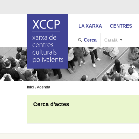
LA XARXA
CENTRES
Cerca
Català
Inici
Agenda
Cerca d'actes