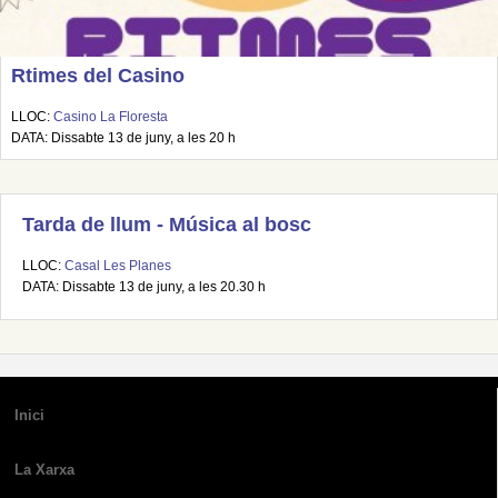
Rtimes del Casino
LLOC:
Casino La Floresta
DATA: Dissabte 13 de juny, a les 20 h
Tarda de llum - Música al bosc
LLOC:
Casal Les Planes
DATA: Dissabte 13 de juny, a les 20.30 h
Inici
La Xarxa