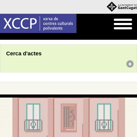
Inici
Agenda
Cerca d'actes