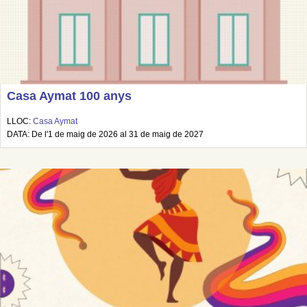
Casa Aymat 100 anys
LLOC:
Casa Aymat
DATA: De l'1 de maig de 2026 al 31 de maig de 2027