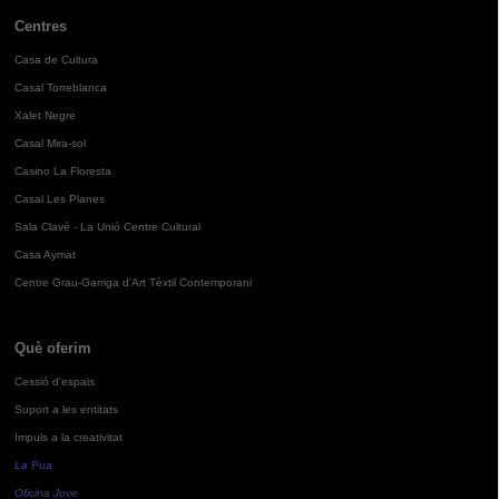
Centres
Casa de Cultura
Casal Torreblanca
Xalet Negre
Casal Mira-sol
Casino La Floresta
Casal Les Planes
Sala Clavé - La Unió Centre Cultural
Casa Aymat
Centre Grau-Garriga d'Art Tèxtil Contemporani
Què oferim
Cessió d'espais
Suport a les entitats
Impuls a la creativitat
La Pua
Oficina Jove