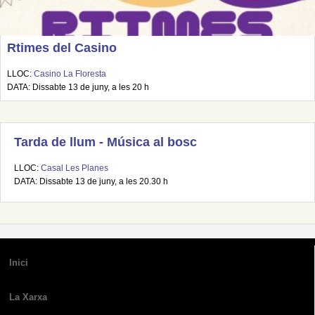
Rtimes del Casino
LLOC:
Casino La Floresta
DATA: Dissabte 13 de juny, a les 20 h
Tarda de llum - Música al bosc
LLOC:
Casal Les Planes
DATA: Dissabte 13 de juny, a les 20.30 h
Inici
La Xarxa