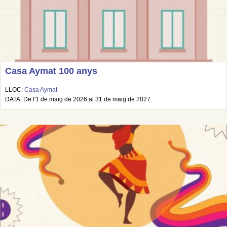
Casa Aymat 100 anys
LLOC:
Casa Aymat
DATA: De l'1 de maig de 2026 al 31 de maig de 2027