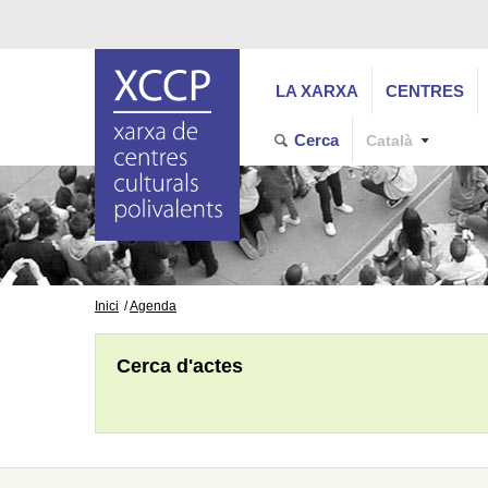
LA XARXA
CENTRES
Cerca
Català
Inici
Agenda
Cerca d'actes