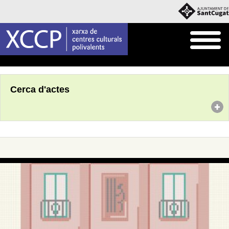
Inici
Agenda
Cerca d'actes