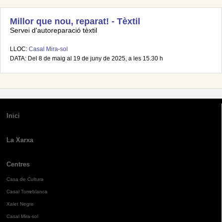
Millor que nou, reparat! - Tèxtil
Servei d'autoreparació tèxtil
LLOC:
Casal Mira-sol
DATA: Del 8 de maig al 19 de juny de 2025, a les 15.30 h
Inici
La Xarxa
Centres
Casa de Cultura
Casal Torreblanca
Xalet Negre
Casal Mira-sol