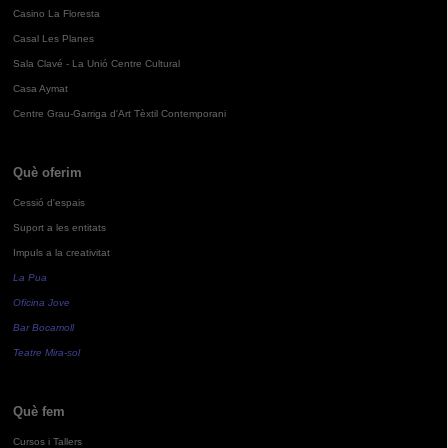
Casino La Floresta
Casal Les Planes
Sala Clavé - La Unió Centre Cultural
Casa Aymat
Centre Grau-Garriga d'Art Tèxtil Contemporani
Què oferim
Cessió d'espais
Suport a les entitats
Impuls a la creativitat
La Pua
Oficina Jove
Bar Bocamoll
Teatre Mira-sol
Què fem
Cursos i Tallers