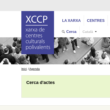
LA XARXA
CENTRES
Cerca
Català
Inici
Agenda
Cerca d'actes