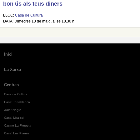
bon ús als teus diners
LLOC:
Casa de Cultura
DATA: Dimecres 13 de maig, a les 18.30 h
Inici
La Xarxa
Centres
Casa de Cultura
Casal Torreblanca
Xalet Negre
Casal Mira-sol
Casino La Floresta
Casal Les Planes