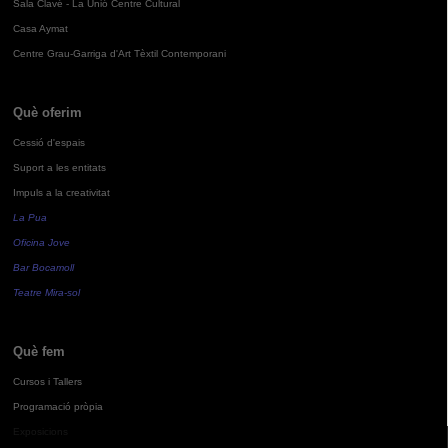
Sala Clavé - La Unió Centre Cultural
Casa Aymat
Centre Grau-Garriga d'Art Tèxtil Contemporani
Què oferim
Cessió d'espais
Suport a les entitats
Impuls a la creativitat
La Pua
Oficina Jove
Bar Bocamoll
Teatre Mira-sol
Què fem
Cursos i Tallers
Programació pròpia
Exposicions