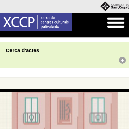
Inici
Agenda
Cerca d'actes