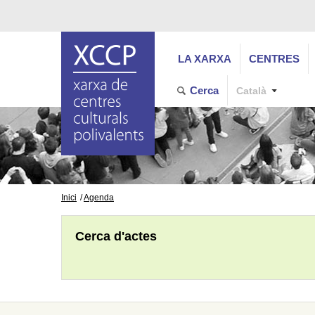
LA XARXA
CENTRES
Cerca
Català
Inici
Agenda
Cerca d'actes