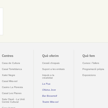
Centres
Què oferim
Què fem
Casa de Cultura
Cessió d'espais
Cursos i Tallers
Casal Torreblanca
Suport a les entitats
Programació pròpia
Xalet Negre
Impuls a la
Exposicions
creativitat
Casal Mira-sol
La Pua
Casino La Floresta
Oficina Jove
Casal Les Planes
Bar Bocamoll
Sala Clavé - La Unió
Centre Cultural
Teatre Mira-sol
Casa Aymat