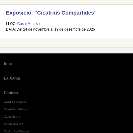
Exposició: "Cicatrius Compartides"
LLOC:
Casal Mira-sol
DATA: Del 24 de novembre al 19 de desembre de 2025
Inici
La Xarxa
Centres
Casa de Cultura
Casal Torreblanca
Xalet Negre
Casal Mira-sol
Casino La Floresta