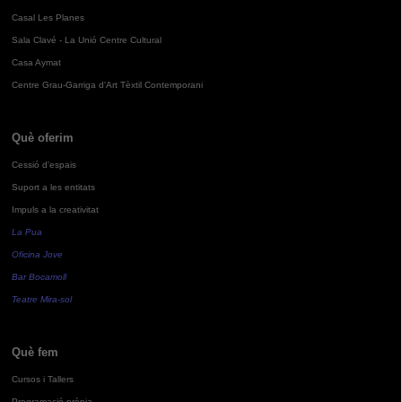
Casal Les Planes
Sala Clavé - La Unió Centre Cultural
Casa Aymat
Centre Grau-Garriga d'Art Tèxtil Contemporani
Què oferim
Cessió d'espais
Suport a les entitats
Impuls a la creativitat
La Pua
Oficina Jove
Bar Bocamoll
Teatre Mira-sol
Què fem
Cursos i Tallers
Programació pròpia