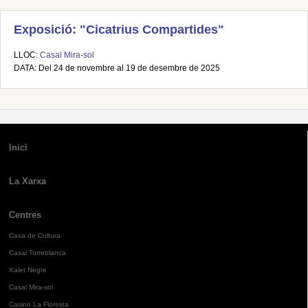
Exposició: "Cicatrius Compartides"
LLOC:
Casal Mira-sol
DATA: Del 24 de novembre al 19 de desembre de 2025
Inici
La Xarxa
Centres
Casa de Cultura
Casal Torreblanca
Xalet Negre
Casal Mira-sol
Casino La Floresta