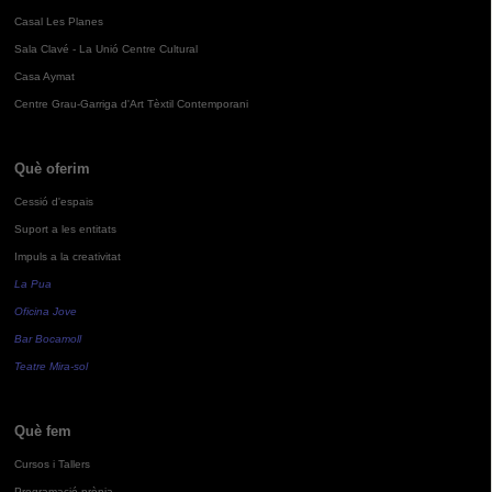
Casal Les Planes
Sala Clavé - La Unió Centre Cultural
Casa Aymat
Centre Grau-Garriga d'Art Tèxtil Contemporani
Què oferim
Cessió d'espais
Suport a les entitats
Impuls a la creativitat
La Pua
Oficina Jove
Bar Bocamoll
Teatre Mira-sol
Què fem
Cursos i Tallers
Programació pròpia