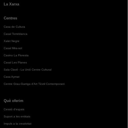
La Xarxa
Centres
Casa de Cultura
Casal Torreblanca
Xalet Negre
Casal Mira-sol
Casino La Floresta
Casal Les Planes
Sala Clavé - La Unió Centre Cultural
Casa Aymat
Centre Grau-Garriga d'Art Tèxtil Contemporani
Què oferim
Cessió d'espais
Suport a les entitats
Impuls a la creativitat