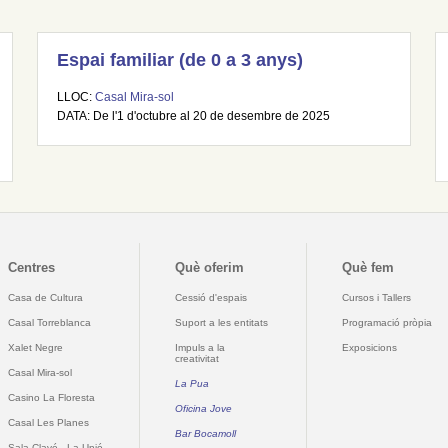
Espai familiar (de 0 a 3 anys)
LLOC:
Casal Mira-sol
DATA: De l'1 d'octubre al 20 de desembre de 2025
Centres
Què oferim
Què fem
Casa de Cultura
Cessió d'espais
Cursos i Tallers
Casal Torreblanca
Suport a les entitats
Programació pròpia
Xalet Negre
Impuls a la
Exposicions
creativitat
Casal Mira-sol
La Pua
Casino La Floresta
Oficina Jove
Casal Les Planes
Bar Bocamoll
Sala Clavé - La Unió