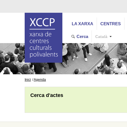
LA XARXA
CENTRES
Cerca
Català
Inici
Agenda
Cerca d'actes