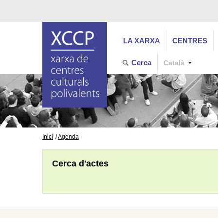
LA XARXA
CENTRES
Cerca
Català
Inici
Agenda
Cerca d'actes