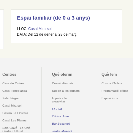
Espai familiar (de 0 a 3 anys)
LLOC:
Casal Mira-sol
DATA: Del 12 de gener al 28 de març
Centres
Què oferim
Què fem
Casa de Cultura
Cessió d'espais
Cursos i Tallers
Casal Torreblanca
Suport a les entitats
Programació pròpia
Xalet Negre
Impuls a la
Exposicions
creativitat
Casal Mira-sol
La Pua
Casino La Floresta
Oficina Jove
Casal Les Planes
Bar Bocamoll
Sala Clavé - La Unió
Centre Cultural
Teatre Mira-sol