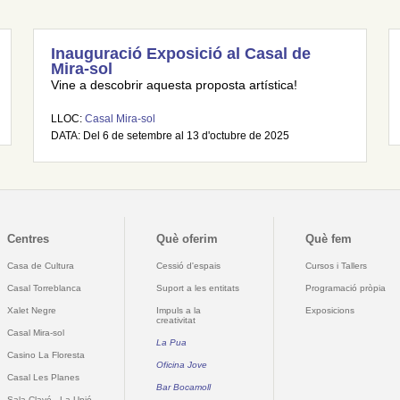
Inauguració Exposició al Casal de
Mira-sol
Vine a descobrir aquesta proposta artística!
LLOC:
Casal Mira-sol
DATA: Del 6 de setembre al 13 d'octubre de 2025
Centres
Què oferim
Què fem
Casa de Cultura
Cessió d'espais
Cursos i Tallers
Casal Torreblanca
Suport a les entitats
Programació pròpia
Xalet Negre
Impuls a la
Exposicions
creativitat
Casal Mira-sol
La Pua
Casino La Floresta
Oficina Jove
Casal Les Planes
Bar Bocamoll
Sala Clavé - La Unió