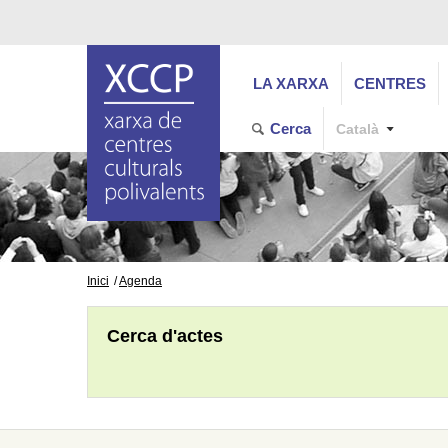
LA XARXA
CENTRES
Cerca
Català
Inici
Agenda
Cerca d'actes