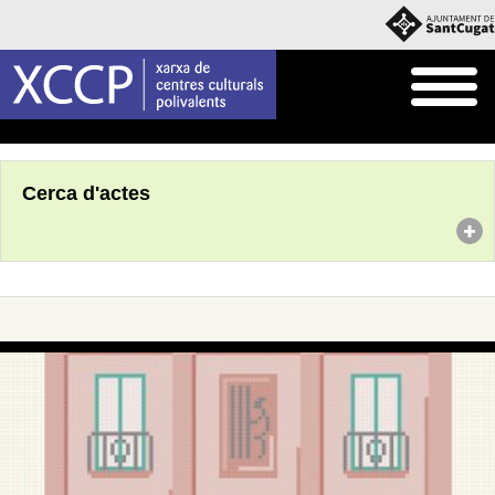
Inici
Agenda
Cerca d'actes