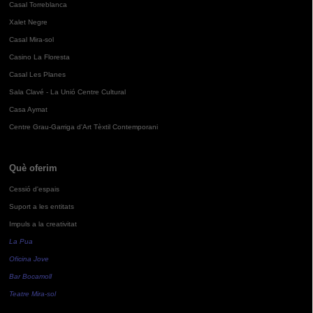
Casal Torreblanca
Xalet Negre
Casal Mira-sol
Casino La Floresta
Casal Les Planes
Sala Clavé - La Unió Centre Cultural
Casa Aymat
Centre Grau-Garriga d'Art Tèxtil Contemporani
Què oferim
Cessió d'espais
Suport a les entitats
Impuls a la creativitat
La Pua
Oficina Jove
Bar Bocamoll
Teatre Mira-sol