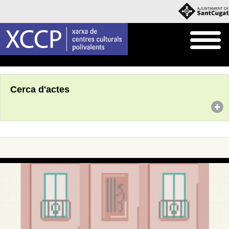
Inici
Agenda
Cerca d'actes