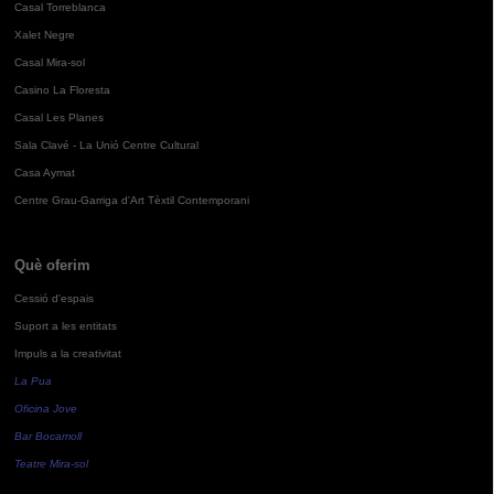
Casal Torreblanca
Xalet Negre
Casal Mira-sol
Casino La Floresta
Casal Les Planes
Sala Clavé - La Unió Centre Cultural
Casa Aymat
Centre Grau-Garriga d'Art Tèxtil Contemporani
Què oferim
Cessió d'espais
Suport a les entitats
Impuls a la creativitat
La Pua
Oficina Jove
Bar Bocamoll
Teatre Mira-sol