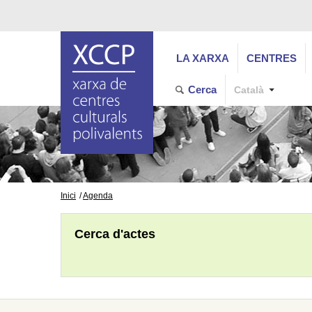
LA XARXA
CENTRES
Cerca
Català
Inici
Agenda
Cerca d'actes