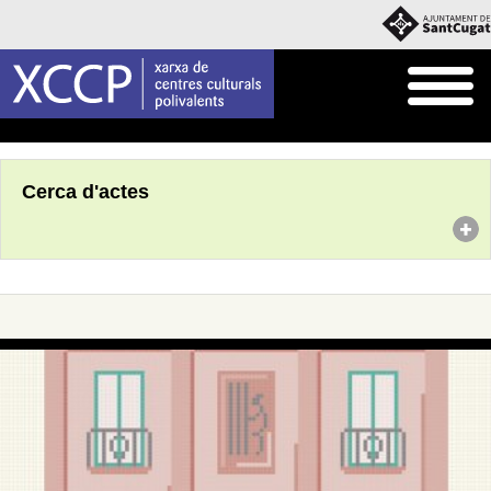
Inici
Agenda
Cerca d'actes