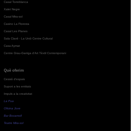
Casal Torreblanca
Xalet Negre
Casal Mira-sol
Casino La Floresta
Casal Les Planes
Sala Clavé - La Unió Centre Cultural
Casa Aymat
Centre Grau-Garriga d'Art Tèxtil Contemporani
Què oferim
Cessió d'espais
Suport a les entitats
Impuls a la creativitat
La Pua
Oficina Jove
Bar Bocamoll
Teatre Mira-sol