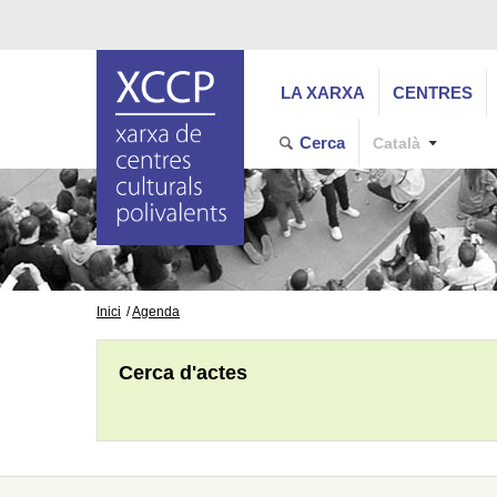
LA XARXA
CENTRES
Cerca
Català
Inici
Agenda
Cerca d'actes