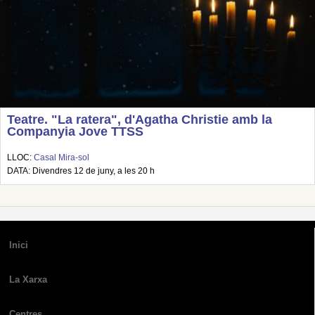
Teatre. "La ratera", d'Agatha Christie amb la
Companyia Jove TTSS
LLOC:
Casal Mira-sol
DATA: Divendres 12 de juny, a les 20 h
Inici
La Xarxa
Centres