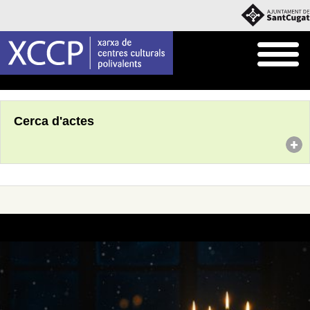
Inici
Agenda
Cerca d'actes