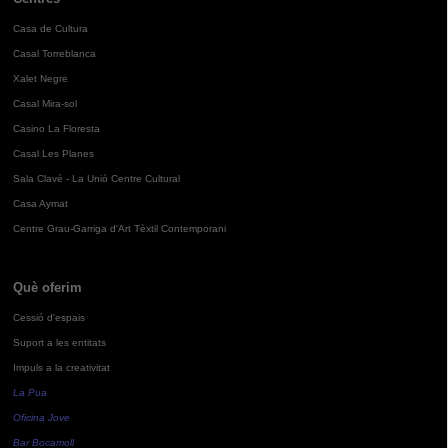
Casa de Cultura
Casal Torreblanca
Xalet Negre
Casal Mira-sol
Casino La Floresta
Casal Les Planes
Sala Clavé - La Unió Centre Cultural
Casa Aymat
Centre Grau-Garriga d'Art Tèxtil Contemporani
Què oferim
Cessió d'espais
Suport a les entitats
Impuls a la creativitat
La Pua
Oficina Jove
Bar Bocamoll