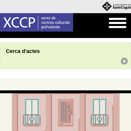
Inici
Agenda
Cerca d'actes