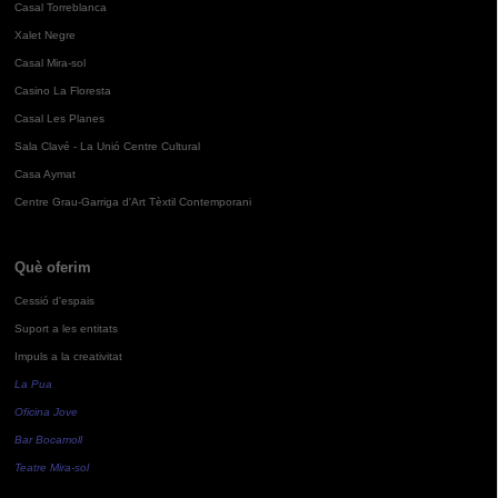
Casal Torreblanca
Xalet Negre
Casal Mira-sol
Casino La Floresta
Casal Les Planes
Sala Clavé - La Unió Centre Cultural
Casa Aymat
Centre Grau-Garriga d'Art Tèxtil Contemporani
Què oferim
Cessió d'espais
Suport a les entitats
Impuls a la creativitat
La Pua
Oficina Jove
Bar Bocamoll
Teatre Mira-sol