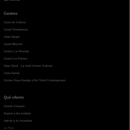
Centres
Casa de Cultura
Casal Torreblanca
Xalet Negre
Casal Mira-sol
Casino La Floresta
Casal Les Planes
Sala Clavé - La Unió Centre Cultural
Casa Aymat
Centre Grau-Garriga d'Art Tèxtil Contemporani
Què oferim
Cessió d'espais
Suport a les entitats
Impuls a la creativitat
La Pua