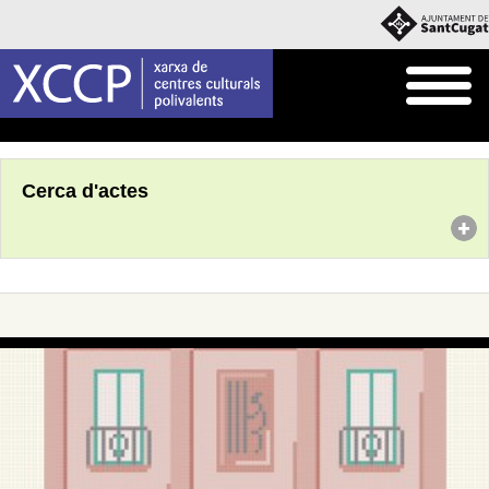
Inici
Agenda
Cerca d'actes