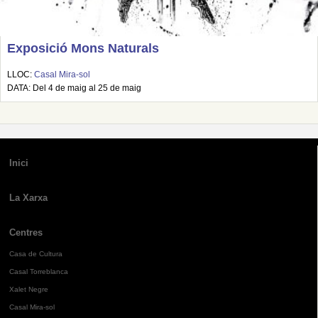
Exposició Mons Naturals
LLOC:
Casal Mira-sol
DATA: Del 4 de maig al 25 de maig
Inici
La Xarxa
Centres
Casa de Cultura
Casal Torreblanca
Xalet Negre
Casal Mira-sol