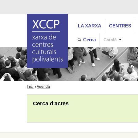
LA XARXA
CENTRES
Cerca
Català
Inici
Agenda
Cerca d'actes