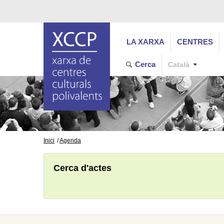
LA XARXA
CENTRES
Cerca
Català
Inici
Agenda
Cerca d'actes