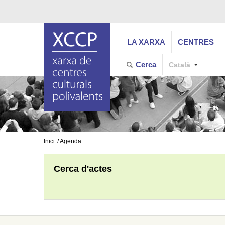
LA XARXA
CENTRES
Cerca
Català
Inici
Agenda
Cerca d'actes