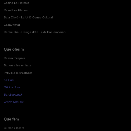
Casino La Floresta
Casal Les Planes
Sala Clavé - La Unió Centre Cultural
Casa Aymat
Centre Grau-Garriga d'Art Tèxtil Contemporani
Què oferim
Cessió d'espais
Suport a les entitats
Impuls a la creativitat
La Pua
Oficina Jove
Bar Bocamoll
Teatre Mira-sol
Què fem
Cursos i Tallers