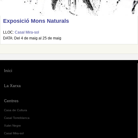
Exposició Mons Naturals
LLOC:
Casal Mira-sol
DATA: Del 4 de maig al 25 de maig
Inici
La Xarxa
Centres
Casa de Cultura
Casal Torreblanca
Xalet Negre
Casal Mira-sol