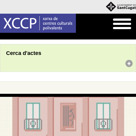
Inici
Agenda
Cerca d'actes