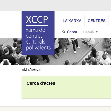
LA XARXA
CENTRES
Cerca
Català
Inici
Agenda
Cerca d'actes